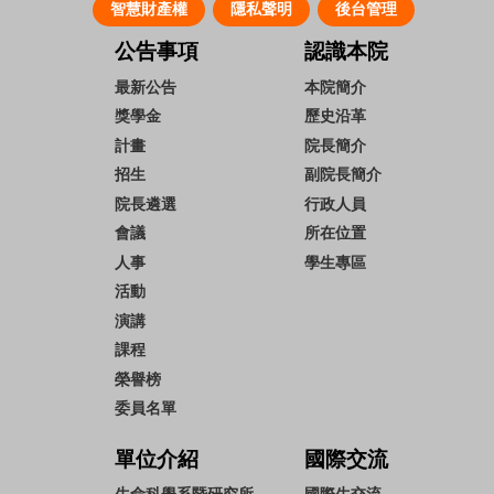
智慧財產權
隱私聲明
後台管理
公告事項
認識本院
最新公告
本院簡介
獎學金
歷史沿革
計畫
院長簡介
招生
副院長簡介
院長遴選
行政人員
會議
所在位置
人事
學生專區
活動
演講
課程
榮譽榜
委員名單
單位介紹
國際交流