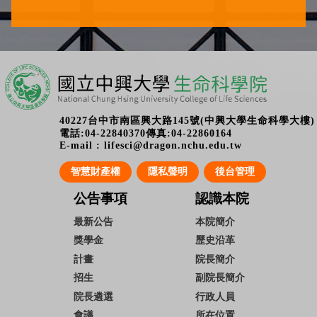
40227台中市南區興大路145號(中興大學生命科學大樓)
電話:04-22840370傳真:04-22860164
E-mail : lifesci@dragon.nchu.edu.tw
智慧財產權
隱私聲明
後台管理
公告事項
認識本院
最新公告
本院簡介
獎學金
歷史沿革
計畫
院長簡介
招生
副院長簡介
院長遴選
行政人員
會議
所在位置