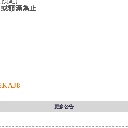
(預定)
日或額滿為止
程
NEKAJ8
更多公告
】