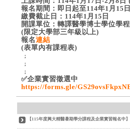
上課時間：114年1月17日-2月8日 
報名期間：即日起至114年1月15
繳費截止日：114年1月15日
開課單位：轉譯醫學博士學位學
(限定大學部三年級以上)
報名
連結
(表單內有課程表)
；
；
；
✅企業實習徵選中
https://forms.gle/GS29ovsFkpx
【115年度興大精醫暑期學分課程及企業實習報名中