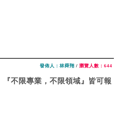
發佈人：林舜翔
/
瀏覽人數：644
，『不限專業，不限領域』皆可報